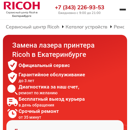
+7 (343) 226-93-53
Ежедневно с 9:00 до 21:00
Сервисный центр Ricoh
в
Екатеринбурге
Сервисный центр Ricoh
Каталог устройств
Ремонт
Замена лазера принтера
Ricoh в Екатеринбурге
Официальный сервис
Гарантийное обслуживание
до 3 лет
Диагностика за наш счет,
ремонт по желанию
Бесплатный выезд курьера
в день обращения
Срочный ремонт
от 35 минут